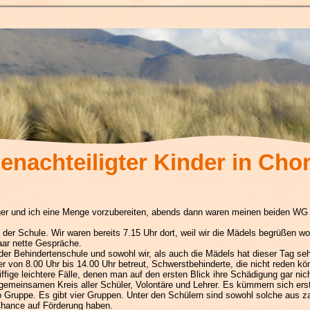
enachteiligter Kinder in Chor
er und ich eine Menge vorzubereiten, abends dann waren meinen beiden WG B
der Schule. Wir waren bereits 7.15 Uhr dort, weil wir die Mädels begrüßen wol
paar nette Gespräche.
der Behindertenschule und sowohl wir, als auch die Mädels hat dieser Tag seh
er von 8.00 Uhr bis 14.00 Uhr betreut, Schwerstbehinderte, die nicht reden 
ffige leichtere Fälle, denen man auf den ersten Blick ihre Schädigung gar nic
gemeinsamen Kreis aller Schüler, Volontäre und Lehrer. Es kümmern sich erst
ro Gruppe. Es gibt vier Gruppen. Unter den Schülern sind sowohl solche aus zah
Chance auf Förderung haben.