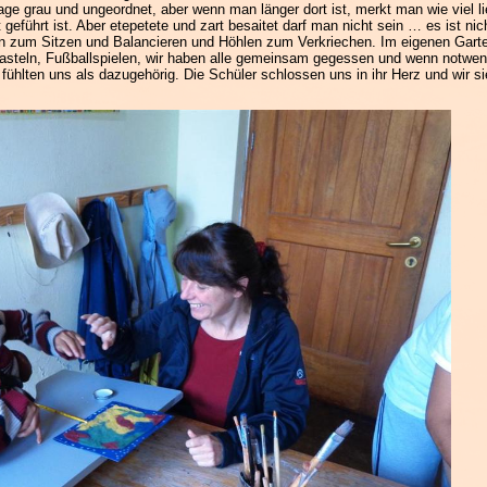
lage grau und ungeordnet, aber wenn man länger dort ist, merkt man wie viel 
 geführt ist.
Aber etepetete und zart besaitet darf man nicht sein … es ist nic
ren zum Sitzen und Balancieren und Höhlen zum Verkriechen. Im eigenen Gart
basteln, Fußballspielen, wir haben alle gemeinsam gegessen und wenn notwen
 fühlten uns als dazugehörig. Die Schüler schlossen uns in ihr Herz und wir s