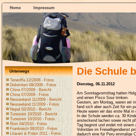
Home
Impressum
Die Schule b
Unterwegs
Teneriffa 12/2008 - Fotos
Dienstag, 06.11.2012
Dolomiten 09/2009 - Fotos
China 07/2009 - Bericht
Am Sonntagvormittag hatten Holg
China 07/2009 - Fotos
und einen Pisco Sour trinken.
Neuseeland 11/2009 - Bericht
Gestern, am Montag, waren wir in 
Neuseeland 11/2009 - Fotos
fand sich aber auch Zeit für ein 
Nepal 02/2010 - Bericht
Heute waren wir das erste Mal in 
Tunesien 10/2010 - Bericht
In der Schule werden ca. 30 Kind
Tunesien 10/2010 - Fotos
ansteckend lachen sowie recht pfi
Rom 04/2010 - Fotos
Tag beginnt und endet mit einem 
Frankreich 08/2010 - Fotos
Volontäre im Freiwilligendienst p
Litauen & Polen 2011 - Fotos
dadurch eine für Peru einmalige 