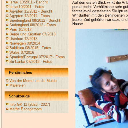
Israel 10/2011 - Bericht
Auf den ersten Blick wirkt die An
Israel10/2011 - Fotos
peruanische Verhältnisse sehr gut
fantasievoll gestalteten Skulptu
Ägypten 12/2011 - Bericht
Wir durften mit den Behinderten 
Ägypten 12/2011 - Fotos
kurzer Zeit gehörten wir dazu und
Suedengland 08/2012 - Bericht
Hause.
Südengland 08/2012 - Fotos
Peru 10/2012
Berge und Kroatien 07/2013
Usedom 12/2013
Norwegen 08/2014
Baltikum 08/2015 - Fotos
Wales 07/2016
Spanien/Portugal 07/2017 - Fotos
Sri Lanka 07/2018 - Fotos
Persönliches
Von der Memel an die Mulde
Malereien
Schulzeugs
Info GK 11 (2025 - 2027)
Mathe Escaperoom