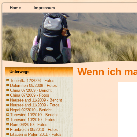
Home
Impressum
Wenn ich ma
Unterwegs
Teneriffa 12/2008 - Fotos
Dolomiten 09/2009 - Fotos
China 07/2009 - Bericht
China 07/2009 - Fotos
Neuseeland 11/2009 - Bericht
Neuseeland 11/2009 - Fotos
Nepal 02/2010 - Bericht
Tunesien 10/2010 - Bericht
Tunesien 10/2010 - Fotos
Rom 04/2010 - Fotos
Frankreich 08/2010 - Fotos
Litauen & Polen 2011 - Fotos