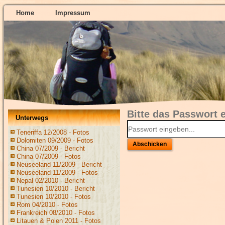
Home
Impressum
Bitte das Passwort 
Unterwegs
Teneriffa 12/2008 - Fotos
Dolomiten 09/2009 - Fotos
Abschicken
China 07/2009 - Bericht
China 07/2009 - Fotos
Neuseeland 11/2009 - Bericht
Neuseeland 11/2009 - Fotos
Nepal 02/2010 - Bericht
Tunesien 10/2010 - Bericht
Tunesien 10/2010 - Fotos
Rom 04/2010 - Fotos
Frankreich 08/2010 - Fotos
Litauen & Polen 2011 - Fotos