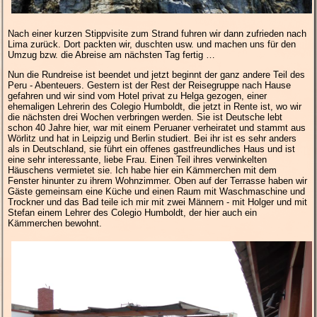
Nach einer kurzen Stippvisite zum Strand fuhren wir dann zufrieden nach
Lima zurück. Dort packten wir, duschten usw. und machen uns für den
Umzug bzw. die Abreise am nächsten Tag fertig …
Nun die Rundreise ist beendet und jetzt beginnt der ganz andere Teil des
Peru - Abenteuers. Gestern ist der Rest der Reisegruppe nach Hause
gefahren und wir sind vom Hotel privat zu Helga gezogen, einer
ehemaligen Lehrerin des Colegio Humboldt, die jetzt in Rente ist, wo wir
die nächsten drei Wochen verbringen werden. Sie ist Deutsche lebt
schon 40 Jahre hier, war mit einem Peruaner verheiratet und stammt aus
Wörlitz und hat in Leipzig und Berlin studiert. Bei ihr ist es sehr anders
als in Deutschland, sie führt ein offenes gastfreundliches Haus und ist
eine sehr interessante, liebe Frau. Einen Teil ihres verwinkelten
Häuschens vermietet sie. Ich habe hier ein Kämmerchen mit dem
Fenster hinunter zu ihrem Wohnzimmer. Oben auf der Terrasse haben wir
Gäste gemeinsam eine Küche und einen Raum mit Waschmaschine und
Trockner und das Bad teile ich mir mit zwei Männern - mit Holger und mit
Stefan einem Lehrer des Colegio Humboldt, der hier auch ein
Kämmerchen bewohnt.