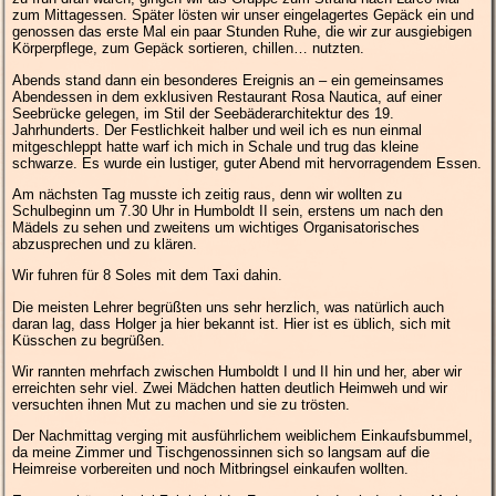
zum Mittagessen. Später lösten wir unser eingelagertes Gepäck ein und
genossen das erste Mal ein paar Stunden Ruhe, die wir zur ausgiebigen
Körperpflege, zum Gepäck sortieren, chillen… nutzten.
Abends stand dann ein besonderes Ereignis an – ein gemeinsames
Abendessen in dem exklusiven Restaurant Rosa Nautica, auf einer
Seebrücke gelegen, im Stil der Seebäderarchitektur des 19.
Jahrhunderts. Der Festlichkeit halber und weil ich es nun einmal
mitgeschleppt hatte warf ich mich in Schale und trug das kleine
schwarze. Es wurde ein lustiger, guter Abend mit hervorragendem Essen.
Am nächsten Tag musste ich zeitig raus, denn wir wollten zu
Schulbeginn um 7.30 Uhr in Humboldt II sein, erstens um nach den
Mädels zu sehen und zweitens um wichtiges Organisatorisches
abzusprechen und zu klären.
Wir fuhren für 8 Soles mit dem Taxi dahin.
Die meisten Lehrer begrüßten uns sehr herzlich, was natürlich auch
daran lag, dass Holger ja hier bekannt ist. Hier ist es üblich, sich mit
Küsschen zu begrüßen.
Wir rannten mehrfach zwischen Humboldt I und II hin und her, aber wir
erreichten sehr viel. Zwei Mädchen hatten deutlich Heimweh und wir
versuchten ihnen Mut zu machen und sie zu trösten.
Der Nachmittag verging mit ausführlichem weiblichem Einkaufsbummel,
da meine Zimmer und Tischgenossinnen sich so langsam auf die
Heimreise vorbereiten und noch Mitbringsel einkaufen wollten.