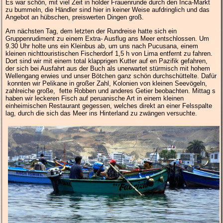
Es war schön, mit viel Zeit in holder Frauenrunde durch den Inca-Markt
zu bummeln, die Händler sind hier in keiner Weise aufdringlich und das
Angebot an hübschen, preiswerten Dingen groß.
Am nächsten Tag, dem letzten der Rundreise hatte sich ein
Gruppenrudiment zu einem Extra- Ausflug ans Meer entschlossen. Um
9.30 Uhr holte uns ein Kleinbus ab, um uns nach Pucusana, einem
kleinen nichttouristischen Fischerdorf 1,5 h von Lima entfernt zu fahren.
Dort sind wir mit einem total klapprigen Kutter auf en Pazifik gefahren,
der sich bei Ausfahrt aus der Buch als unerwartet stürmisch mit hohem
Wellengang erwies und unser Bötchen ganz schön durchschüttelte. Dafür
konnten wir Pelikane in großer Zahl, Kolonien von kleinen Seevögeln,
zahlreiche große, fette Robben und anderes Getier beobachten. Mittag s
haben wir leckeren Fisch auf peruanische Art in einem kleinen
einheimischen Restaurant gegessen, welches direkt an einer Felsspalte
lag, durch die sich das Meer ins Hinterland zu zwängen versuchte.