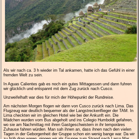
Als wir nach ca. 3 h wieder im Tal ankamen, hatte ich das Gefühl in einer
fremden Welt zu sein.
In Aguas Calientes gab es noch ein gutes Mittagessen und dann fuhren
wir glücklich und entspannt mit dem Zug zurück nach Cusco.
Unzweifelhaft war dies für mich der Höhepunkt der Rundreise.
Am nächsten Morgen flogen wir dann von Cusco zurück nach Lima. Das
Flugzeug war deutlich bequemer als der Langstreckenflieger der TAM. In
Lima checkten wir im gleichen Hotel wie bei der Ankunft ein. Die
Mädchen wurden vom Bus abgeholt und ins Colegio Humboldt gefahren,
wo sie am Nachmittag mit ihren Gastgeschwistern in ihr temporäres
Zuhause fahren würden. Man sah ihnen an, dass ihnen nach den vielen
Tagen in der Geborgenheit der Gruppe schon ein wenig bange war. Da wir
zu früh dran waren, gingen wir als Gruppe zum Strand nach Larco Mar