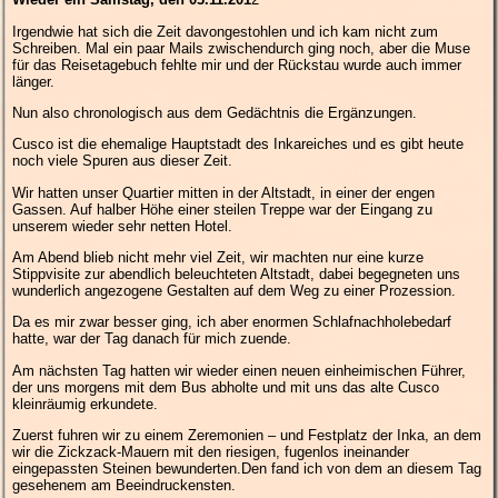
Irgendwie hat sich die Zeit davongestohlen und ich kam nicht zum
Schreiben. Mal ein paar Mails zwischendurch ging noch, aber die Muse
für das Reisetagebuch fehlte mir und der Rückstau wurde auch immer
länger.
Nun also chronologisch aus dem Gedächtnis die Ergänzungen.
Cusco ist die ehemalige Hauptstadt des Inkareiches und es gibt heute
noch viele Spuren aus dieser Zeit.
Wir hatten unser Quartier mitten in der Altstadt, in einer der engen
Gassen. Auf halber Höhe einer steilen Treppe war der Eingang zu
unserem wieder sehr netten Hotel.
Am Abend blieb nicht mehr viel Zeit, wir machten nur eine kurze
Stippvisite zur abendlich beleuchteten Altstadt, dabei begegneten uns
wunderlich angezogene Gestalten auf dem Weg zu einer Prozession.
Da es mir zwar besser ging, ich aber enormen Schlafnachholebedarf
hatte, war der Tag danach für mich zuende.
Am nächsten Tag hatten wir wieder einen neuen einheimischen Führer,
der uns morgens mit dem Bus abholte und mit uns das alte Cusco
kleinräumig erkundete.
Zuerst fuhren wir zu einem Zeremonien – und Festplatz der Inka, an dem
wir die Zickzack-Mauern mit den riesigen, fugenlos ineinander
eingepassten Steinen bewunderten.
Den fand ich von dem an diesem Tag
gesehenem am Beeindruckensten.